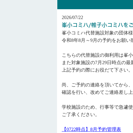
2026/07/22
峯小コミハ/帷子小コミハを
峯小コミハ代替施設対象の団体様
令和8年8月～9月の予約をお願い
こちらの代替施設の御利用は峯小
また対象施設の7月29日時点の最
上記予約の際にお役だて下さい。
尚、ご予約の連絡を頂いてから、
確認を行い、改めてご連絡差し上
学校施設のため、行事等で急遽使
ご了承ください。
【0722時点】8月予約管理表